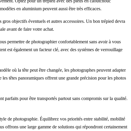
 mouvement. Optez pour un trépied avec des pieds en caoutchouc
 modèles en aluminium peuvent aussi être très efficaces.
 gros objectifs éventuels et autres accessoires. Un bon trépied devra
le avant de faire votre achat.
 vous permettre de photographier confortablement sans avoir à vous
stent est également un facteur clé, avec des systèmes de verrouillage
modèle où la tête peut être changée, les photographes peuvent adapter
s que les têtes panoramiques offrent une grande précision pour les photos
nt parfaits pour être transportés partout sans compromis sur la qualité.
le de photographie. Équilibrez vos priorités entre stabilité, mobilité
, nous offrons une large gamme de solutions qui répondront certainement