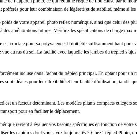
bilité de l’appareil photo, ce qui réduit le risque de flou causé par le
t préférés pour leur combinaison de légèreté et de stabilité, même si les
 poids de votre appareil photo reflex numérique, ainsi que celui des plus
 des améliorations futures. Vérifiez les spécifications de charge maxima
e est cruciale pour sa polyvalence. Il doit être suffisamment haut pour
 vue au ras du sol. La facilité avec laquelle les jambes du trépied s’aju
forcément incluse dans l’achat du trépied principal. En optant pour un 
es sont idéales pour leur flexibilité et leur facilité d’utilisation, tandi
ied est un facteur déterminant. Les modèles pliants compacts et légers so
ansport pour en faciliter le déplacement.
érique revient à évaluer vos besoins spécifiques en fonction de votre sty
e réaliser les captures dont vous avez toujours rêvé. Chez Trépied Photo