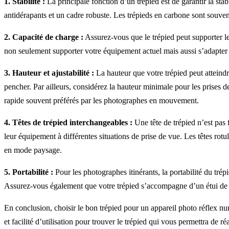
1. Stabilité :
La principale fonction d’un trépied est de garantir la sta
antidérapants et un cadre robuste. Les trépieds en carbone sont souven
2. Capacité de charge :
Assurez-vous que le trépied peut supporter le
non seulement supporter votre équipement actuel mais aussi s’adapter à
3. Hauteur et ajustabilité :
La hauteur que votre trépied peut atteindr
pencher. Par ailleurs, considérez la hauteur minimale pour les prises de
rapide souvent préférés par les photographes en mouvement.
4. Têtes de trépied interchangeables :
Une tête de trépied n’est pas 
leur équipement à différentes situations de prise de vue. Les têtes rotul
en mode paysage.
5. Portabilité :
Pour les photographes itinérants, la portabilité du trép
Assurez-vous également que votre trépied s’accompagne d’un étui de tr
En conclusion, choisir le bon trépied pour un appareil photo réflex num
et facilité d’utilisation pour trouver le trépied qui vous permettra d