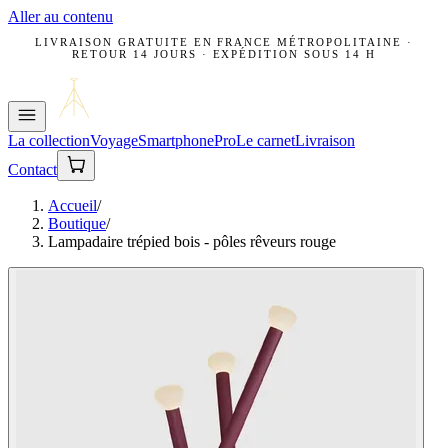
Aller au contenu
LIVRAISON GRATUITE EN FRANCE MÉTROPOLITAINE ·
RETOUR 14 JOURS · EXPÉDITION SOUS 14 H
La collection
Voyage
Smartphone
Pro
Le carnet
Livraison
Contact
Accueil
/
Boutique
/
Lampadaire trépied bois - pôles rêveurs rouge