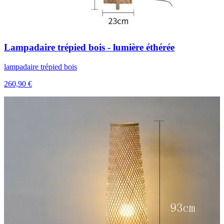
Lampadaire trépied bois - lumière éthérée
lampadaire trépied bois
260,90 €