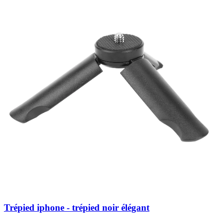
Trépied iphone - trépied noir élégant