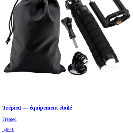
Trépied — équipement étoilé
Trépied
5,90 €