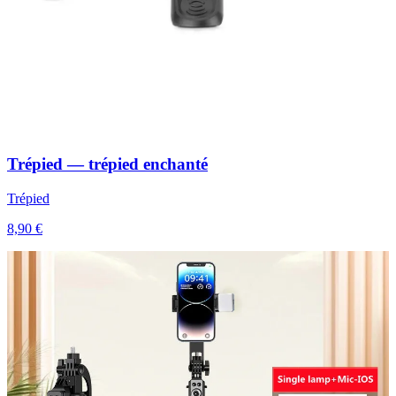
Trépied — trépied enchanté
Trépied
8,90 €