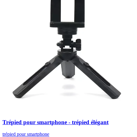
Trépied pour smartphone - trépied élégant
trépied pour smartphone