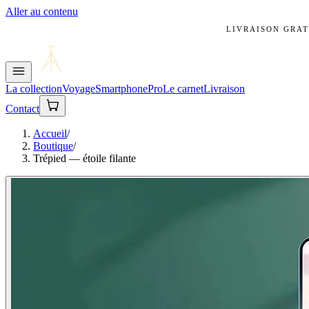
Aller au contenu
LIVRAISON GRAT
La collection
Voyage
Smartphone
Pro
Le carnet
Livraison
Contact
Accueil
/
Boutique
/
Trépied — étoile filante