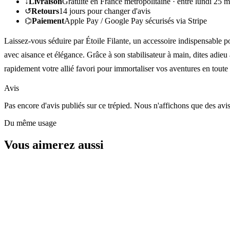
↓
Livraison
Gratuite en France métropolitaine ·
entre lundi 25 m
↺
Retours
14
jours pour changer d'avis
⌬
Paiement
Apple Pay / Google Pay sécurisés via Stripe
Laissez-vous séduire par Étoile Filante, un accessoire indispensable 
avec aisance et élégance. Grâce à son stabilisateur à main, dites adieu
rapidement votre allié favori pour immortaliser vos aventures en toute 
Avis
Pas encore d'avis publiés sur ce trépied. Nous n'affichons que des avi
Du même usage
Vous aimerez aussi