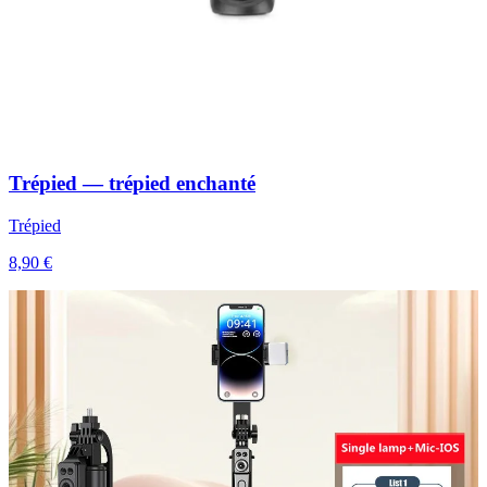
Trépied — trépied enchanté
Trépied
8,90 €