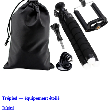
Trépied — équipement étoilé
Trépied