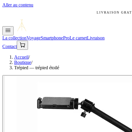
Aller au contenu
LIVRAISON GRAT
La collection
Voyage
Smartphone
Pro
Le carnet
Livraison
Contact
Accueil
/
Boutique
/
Trépied — trépied étoilé