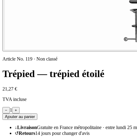
Article No.
119
·
Non classé
Trépied — trépied étoilé
21,27 €
TVA incluse
1
−
+
Ajouter au panier
↓
Livraison
Gratuite en France métropolitaine ·
entre lundi 25 m
↺
Retours
14
jours pour changer d'avis