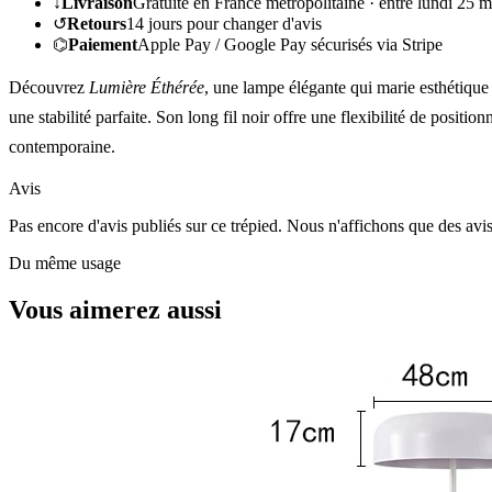
↓
Livraison
Gratuite en France métropolitaine ·
entre lundi 25 m
↺
Retours
14
jours pour changer d'avis
⌬
Paiement
Apple Pay / Google Pay sécurisés via Stripe
Découvrez
Lumière Éthérée
, une lampe élégante qui marie esthétique 
une stabilité parfaite. Son long fil noir offre une flexibilité de posi
contemporaine.
Avis
Pas encore d'avis publiés sur ce trépied. Nous n'affichons que des avi
Du même usage
Vous aimerez aussi