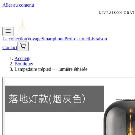
Aller au contenu
LIVRAISON GRAT
La collection
Voyage
Smartphone
Pro
Le carnet
Livraison
Contact
Accueil
/
Boutique
/
Lampadaire trépied — lumière éthérée