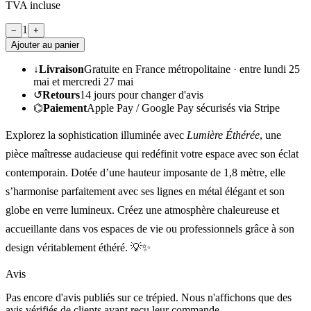
TVA incluse
1
−
+
Ajouter au panier
↓
Livraison
Gratuite en France métropolitaine ·
entre lundi 25
mai et mercredi 27 mai
↺
Retours
14
jours pour changer d'avis
⌬
Paiement
Apple Pay / Google Pay sécurisés via Stripe
Explorez la sophistication illuminée avec
Lumière Éthérée
, une
pièce maîtresse audacieuse qui redéfinit votre espace avec son éclat
contemporain. Dotée d’une hauteur imposante de 1,8 mètre, elle
s’harmonise parfaitement avec ses lignes en métal élégant et son
globe en verre lumineux. Créez une atmosphère chaleureuse et
accueillante dans vos espaces de vie ou professionnels grâce à son
design véritablement éthéré. 💡✨
Avis
Pas encore d'avis publiés sur ce trépied. Nous n'affichons que des
avis vérifiés de clients ayant reçu leur commande.