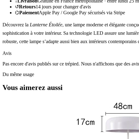
↓
Livraison
Gratuite en France métropolitaine ·
entre lundi 25 m
↺
Retours
14
jours pour changer d'avis
⌬
Paiement
Apple Pay / Google Pay sécurisés via Stripe
Découvrez la
Lanterne Étoilée
, une lampe moderne et élégante conçue 
sophistication à votre intérieur. Sa technologie LED assure une lumiè
robuste, cette lampe s’adapte aussi bien aux intérieurs contemporains 
Avis
Pas encore d'avis publiés sur ce trépied. Nous n'affichons que des avi
Du même usage
Vous aimerez aussi