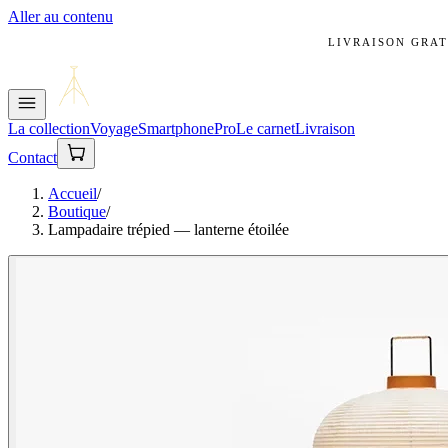
Aller au contenu
LIVRAISON GRAT
La collection
Voyage
Smartphone
Pro
Le carnet
Livraison
Contact
Accueil
/
Boutique
/
Lampadaire trépied — lanterne étoilée