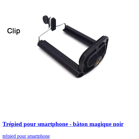
Trépied pour smartphone - bâton magique noir
trépied pour smartphone