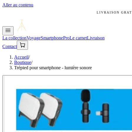
Aller au contenu
LIVRAISON GRAT
La collection
Voyage
Smartphone
Pro
Le carnet
Livraison
Contact
Accueil
/
Boutique
/
Trépied pour smartphone - lumière sonore