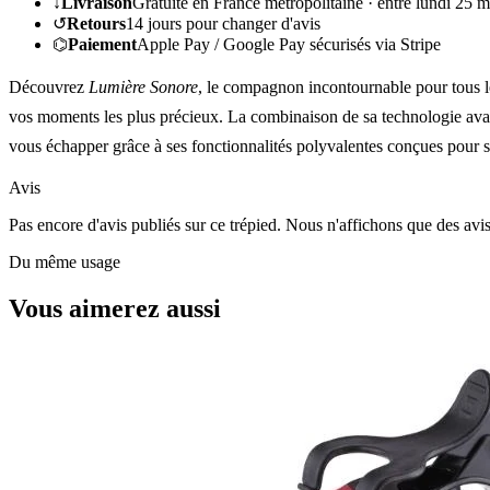
↓
Livraison
Gratuite en France métropolitaine ·
entre lundi 25 m
↺
Retours
14
jours pour changer d'avis
⌬
Paiement
Apple Pay / Google Pay sécurisés via Stripe
Découvrez
Lumière Sonore
, le compagnon incontournable pour tous le
vos moments les plus précieux. La combinaison de sa technologie avancée
vous échapper grâce à ses fonctionnalités polyvalentes conçues pour s
Avis
Pas encore d'avis publiés sur ce trépied. Nous n'affichons que des avi
Du même usage
Vous aimerez aussi