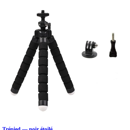
Trépied — noir étoilé