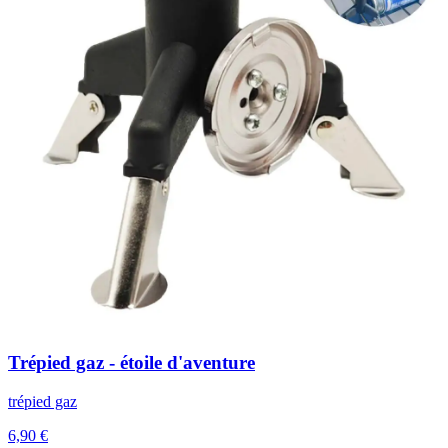
Trépied gaz - étoile d'aventure
trépied gaz
6,90 €