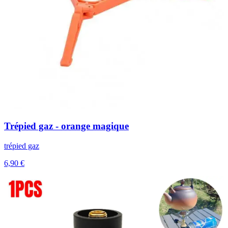
Trépied gaz - orange magique
trépied gaz
6,90 €