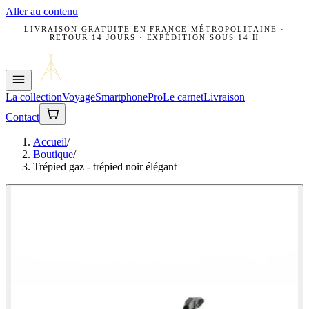
Aller au contenu
LIVRAISON GRATUITE EN FRANCE MÉTROPOLITAINE ·
RETOUR 14 JOURS · EXPÉDITION SOUS 14 H
La collection
Voyage
Smartphone
Pro
Le carnet
Livraison
Contact
Accueil
/
Boutique
/
Trépied gaz - trépied noir élégant